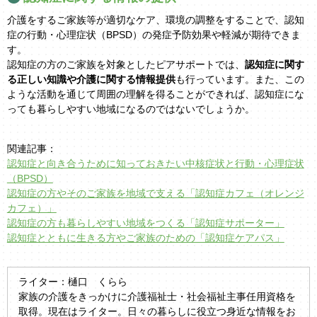
介護をするご家族等が適切なケア、環境の調整をすることで、認知
症の行動・心理症状（BPSD）の発症予防効果や軽減が期待できま
す。
認知症の方のご家族を対象としたピアサポートでは、
認知症に関す
る正しい知識や介護に関する情報提供
も行っています。また、この
ような活動を通じて周囲の理解を得ることができれば、認知症にな
っても暮らしやすい地域になるのではないでしょうか。
関連記事：
認知症と向き合うために知っておきたい中核症状と行動・心理症状
（BPSD）
認知症の方やそのご家族を地域で支える「認知症カフェ（オレンジ
カフェ）」
認知症の方も暮らしやすい地域をつくる「認知症サポーター」
認知症とともに生きる方やご家族のための「認知症ケアパス」
ライター：樋口 くらら
家族の介護をきっかけに介護福祉士・社会福祉主事任用資格を
取得。現在はライター。日々の暮らしに役立つ身近な情報をお