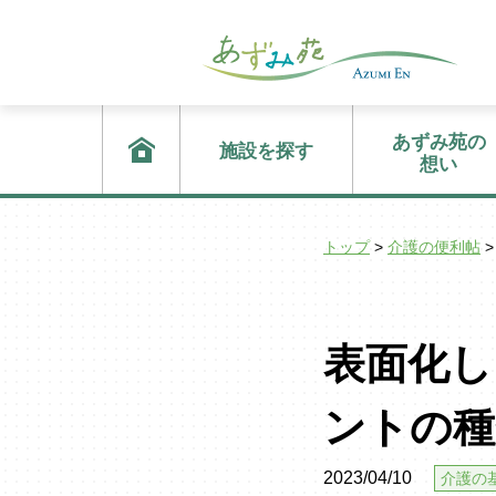
あずみ苑の
施設を探す
想い
トップ
>
介護の便利帖
>
表面化し
ントの種
2023/04/10
介護の