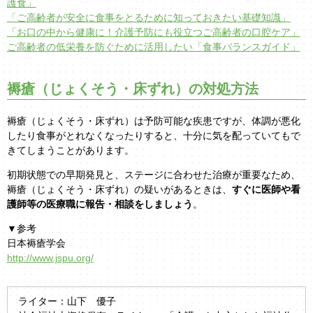
護食」
「ご高齢者が安全に食事をとるために知っておきたい基礎知識」
「お口の中から健康に！介護予防にも役立つご高齢者の口腔ケア」
ご高齢者の低栄養を防ぐために活用したい「食事バランスガイド」
褥瘡（じょくそう・床ずれ）の対処方法
褥瘡（じょくそう・床ずれ）は予防可能な疾患ですが、体調が悪化
したり食事がとれなくなったりすると、十分に気を配っていてもで
きてしまうことがあります。
初期状態での早期発見と、ステージに合わせた治療が重要なため、
褥瘡（じょくそう・床ずれ）の疑いがあるときは、
すぐに医師や看
護師等の医療職に報告・相談をしましょう
。
▼参考
日本褥瘡学会
http://www.jspu.org/
ライター：山下 優子