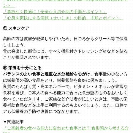
ント」
「事故なく快適に！安全な入浴介助の手順とポイント」
「心身を爽快にする清拭（せいしき）の目的、手順とポイント」
⑤ スキンケア
高齢の方は皮膚が乾燥しやすいため、日ごろからクリーム等で保湿
しましょう。
骨の突出した部位には、すべり機能付きドレッシング材などを貼る
ことが推奨されています。
⑥ 栄養を十分にとる
バランスのよい食事と適度な水分補給を心がけ
、食事量の少ない方
は栄養価の高い食品をとり、栄養状態を良好に保ちましょう。
良質のたんぱく質・高エネルギーで、ビタミン・ミネラルが豊富な
食材を選び、ご本人の食べる能力に合った食形態のものをおいしく
食べていただきます。ご家族など介助者が忙しいときは、市販の栄
養補助食品などを上手に利用するのもよいでしょう。また、口腔ケ
アも低栄養の予防や改善につながります。
▼関連記事
「ご高齢者の食べる能力に合わせた食事とは？ 食形態から考える介