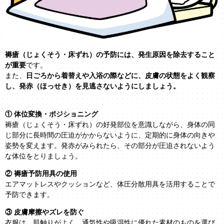
褥瘡（じょくそう・床ずれ）の予防には、発生原因を除去すること
が重要
です。
また、
日ごろから着替えや入浴の際などに、皮膚の状態をよく観察
し、発赤（ほっせき）を見逃さないようにしましょう。
① 体位変換・ポジショニング
褥瘡（じょくそう・床ずれ）の好発部位を意識しながら、身体の同
じ部分に長時間の圧迫がかからないように、定期的に身体の向きや
姿勢を変えます。発赤がみられたら、その部分が圧迫されないよう
な体位をとりましょう。
② 褥瘡予防用具の使用
エアマットレスやクッションなど、体圧分散用具を活用することで
予防できます。
③ 皮膚摩擦やズレを防ぐ
衣服は、肌触りがよく、通気性や吸湿性に優れた素材のものを選び