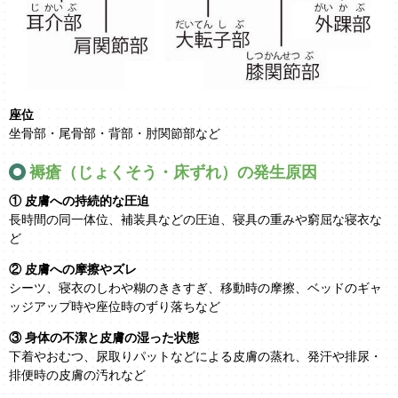
座位
坐骨部・尾骨部・背部・肘関節部など
褥瘡（じょくそう・床ずれ）の発生原因
① 皮膚への持続的な圧迫
長時間の同一体位、補装具などの圧迫、寝具の重みや窮屈な寝衣な
ど
② 皮膚への摩擦やズレ
シーツ、寝衣のしわや糊のききすぎ、移動時の摩擦、ベッドのギャ
ッジアップ時や座位時のずり落ちなど
③ 身体の不潔と皮膚の湿った状態
下着やおむつ、尿取りパットなどによる皮膚の蒸れ、発汗や排尿・
排便時の皮膚の汚れなど