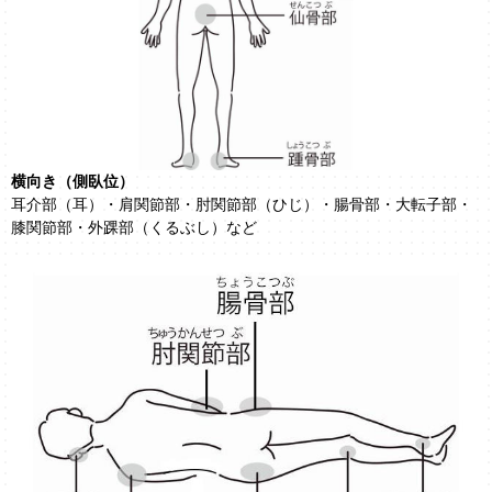
横向き（側臥位）
耳介部（耳）・肩関節部・肘関節部（ひじ）・腸骨部・大転子部・
膝関節部・外踝部（くるぶし）など