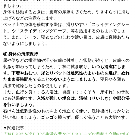
ましょう。
身体を移動するときは、皮膚の摩擦を防ぐため、引きずらずに持ち
上げるなどの注意をします。
ベッド上で身体を移動する際は、滑りやすい「スライディングシー
ト」や「スライディンググローブ」等を活用するのもよいでしょ
う。また、シーツ、寝衣などのしわや縫い目は、皮膚に直接あたら
ないようにしましょう。
④ 身体の清潔保持
尿や便などの排泄物や汗が皮膚に付着した状態が続くと、皮膚への
刺激が加わってしまうため、丁寧に拭き取り、
いつも清潔にしま
す
。
下着やおむつ、尿とりパットは通気性のよいものを選び、ぬれ
たまま長時間あてることのないようにしましょう
。寝具や衣類も、
清潔で乾燥したものを使用します。
また、血行を良くする入浴は、褥瘡（じょくそう・床ずれ）の予防
にも効果的です。
入浴が難しい場合は、清拭（せいしき）や部分浴
を行いましょう
。
石けんは低刺激性のものをよく泡立てて使い、洗浄後はしっかりと
洗い流しましょう。ゴシゴシ擦らず、優しく洗うことも大切です。
▼関連記事
「おしゃれを楽しんで生活を豊かに！スムーズな着替え介助のポイ