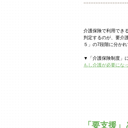
介護保険で利用でき
判定するのが、要介
５」の7段階に分か
▼「介護保険制度」
もし介護が必要にな
「要支援」