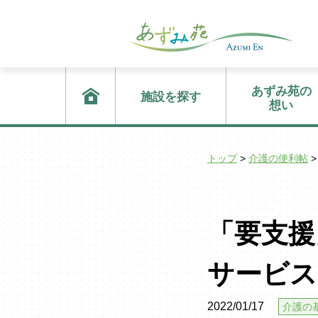
あずみ苑の
施設を探す
想い
トップ
>
介護の便利帖
>
「要支援
サービス
2022/01/17
介護の