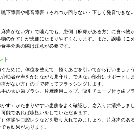
、嚥下障害や構音障害（ろれつが回らない・正しく発音できな
（麻痺がない方）で噛んでも、患側（麻痺がある方）に食べ物
べ物のかす）が患側にたまりやすくなります。また、誤嚥（ご
や食事介助の際は注意が必要です。
ント
防ぐために、体位を整えて、軽くあごを引いてから行いましょ
は介助者が声をかけながら見守り、できない部分はサポートし
麻痺がない方）の手で持ってブラッシングします。
ち手の太い歯ブラシ、片麻痺用コップ、吸引チューブ付き歯ブ
のかす）がたまりやすい患側をよく確認し、念入りに清掃しま
、可能であれば咳払いをしていただきます。
げ）体操や口腔レクなどを取り入れてみましょう。片麻痺のあ
けでも効果があります。