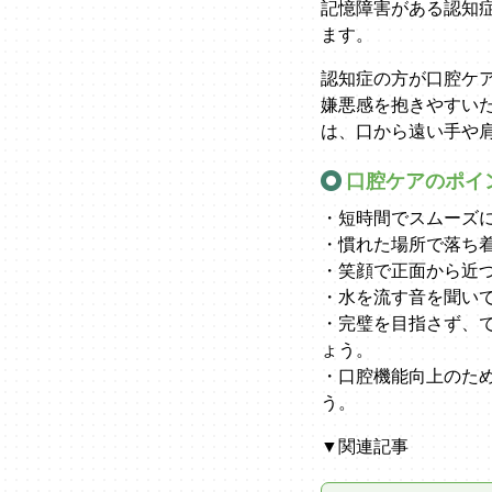
記憶障害がある認知
ます。
認知症の方が口腔ケ
嫌悪感を抱きやすい
は、口から遠い手や
口腔ケアのポイ
・短時間でスムーズ
・慣れた場所で落ち
・笑顔で正面から近
・水を流す音を聞い
・完璧を目指さず、
ょう。
・口腔機能向上のた
う。
▼関連記事