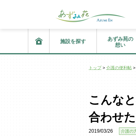
あずみ苑の
施設を探す
想い
トップ
>
介護の便利帖
>
こんなと
合わせた
2019/03/26
介護の