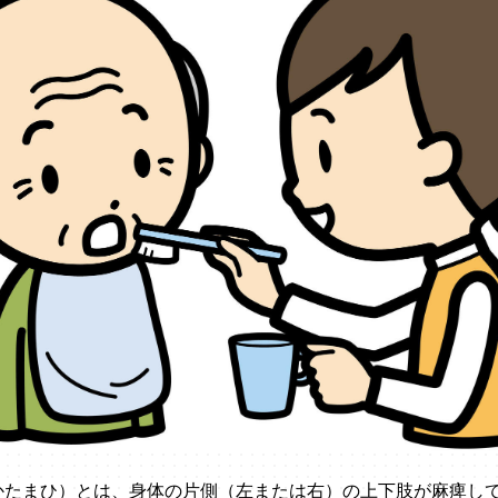
かたまひ）とは、身体の片側（左または右）の上下肢が麻痺し