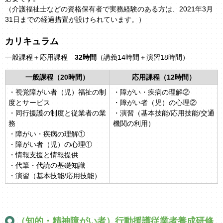
（介護福祉士などの資格保有者で実務経験のある方は、2021年3月
31日までの経過措置が設けられています。）
カリキュラム
一般課程＋応用課程
32時間
（講義14時間＋演習18時間）
一般課程（20時間）
応用課程（12時間）
・視覚障がい者（児）福祉の制
・障がい・疾病の理解②
度とサービス
・障がい者（児）の心理②
・同行援護の制度と従業者の業
・演習（基本技能/応用技能/交通
務
機関の利用）
・障がい・疾病の理解①
・障がい者（児）の心理①
・情報支援と情報提供
・代筆・代読の基礎知識
・演習（基本技能/応用技能）
（知的・精神障がい者）行動援護従業者養成研修