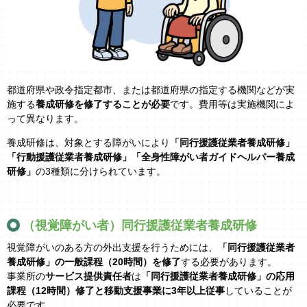
都道府県や政令指定都市、または都道府県の指定する機関などが実
施する
養成研修を修了することが必要
です。費用等は実施機関によ
って異なります。
養成研修は、対象とする障がいにより
「同行援護従業者養成研修」
「行動援護従業者養成研修」「全身性障がい者ガイドヘルパー養成
研修」
の3種類に分けられています。
（視覚障がい者）同行援護従業者養成研修
視覚障がいのある方の外出支援を行うためには、
「同行援護従業者
養成研修」の一般課程（20時間）を修了
する必要があります。
事業所の
サービス提供責任者
は
「同行援護従業者養成研修」の応用
課程（12時間）修了と移動支援事業に3年以上従事
していることが
必要です。