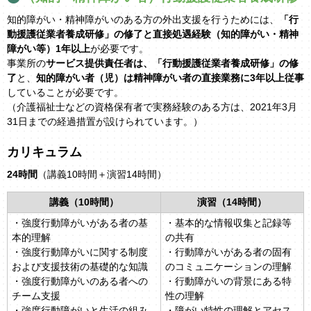
知的障がい・精神障がいのある方の外出支援を行うためには、
「行
動援護従業者養成研修」の修了と直接処遇経験（知的障がい・精神
障がい等）1年以上
が必要です。
事業所の
サービス提供責任者は、「行動援護従業者養成研修」の修
了
と、
知的障がい者（児）は精神障がい者の直接業務に3年以上従事
していることが必要です。
（介護福祉士などの資格保有者で実務経験のある方は、2021年3月
31日までの経過措置が設けられています。）
カリキュラム
24時間
（講義10時間＋演習14時間）
講義（10時間）
演習（14時間）
・強度行動障がいがある者の基
・基本的な情報収集と記録等
本的理解
の共有
・強度行動障がいに関する制度
・行動障がいがある者の固有
および支援技術の基礎的な知識
のコミュニケーションの理解
・強度行動障がいのある者への
・行動障がいの背景にある特
チーム支援
性の理解
・強度行動障がいと生活の組み
・障がい特性の理解とアセス