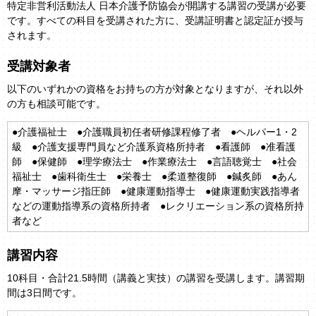
特定非営利活動法人 日本介護予防協会が開講する講習の受講が必要
です。すべての科目を受講された方に、受講証明書と認定証が授与
されます。
受講対象者
以下のいずれかの資格をお持ちの方が対象となりますが、それ以外
の方も相談可能です。
●介護福祉士 ●介護職員初任者研修課程修了者 ●ヘルパー1・2
級 ●介護支援専門員など介護系資格所持者 ●看護師 ●准看護
師 ●保健師 ●理学療法士 ●作業療法士 ●言語聴覚士 ●社会
福祉士 ●歯科衛生士 ●栄養士 ●柔道整復師 ●鍼炙師 ●あん
摩・マッサージ指圧師 ●健康運動指導士 ●健康運動実践指導者
などの運動指導系の資格所持者 ●レクリエーション系の資格所持
者など
講習内容
10科目・合計21.5時間（講義と実技）の講習を受講します。講習期
間は3日間です。