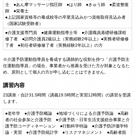
士 ●あん摩マッサージ指圧師 ●はり師 ●きゅう師 ●柔道整復
師 ●栄養士
●上記国家資格等の養成校等の卒業見込みかつ資格取得見込み者
（国家試験受験者）
●介護支援専門員 ●健康運動指導士等 ●介護職員基礎研修課程
修了者 ●訪問介護員2級以上（実務経験2年以上）●実務者研修修
了者 ●初任者研修修了者（実務経験2年以上）の方
※介護予防運動指導員を養成する講師的な役割を持つ「介護予防主
任運動指導員」の場合、事業者から推薦を受けた方が対象となるた
め、原則として個人の方が申し込むことはできません。
講習内容
23講座・合計31.5時間（講義19.5時間と実習12時間）の講習を受講
します。
●老年学 ●介護予防概論 ●地域づくりによる介護予防論 ●高齢
者の社会参加と介護予防 ●介護予防・日常生活支援総合事業と介
護予防コーディネーション ●行動科学特論 ●介護予防評価学特
論・実習 ●介護予防統計学 ●リスクマネジメント ●高齢者筋