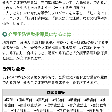
介護予防運動指導員は、専門知識に基づいて、ご高齢者ができるだ
け自立した生活を送れるようサポートする専門家です。
一人ひとりに合わせた介護予防プログラムを立案し、「筋力向上ト
レーニング」「転倒予防体操」「尿失禁予防運動」などの指導や評
価を行います。
介護予防運動指導員になるには
地方独立行政法人 東京都健康長寿医療センター研究所の指定する事
業者が開設した「介護予防運動指導員養成講座」の受講が必要で
す。修了試験に合格すると、講座の修了証と「介護予防運動指導員
登録証」が交付されます。
受講対象者
以下のいずれかの資格をお持ちで、全課程の講義および講習を履修
できる方が「介護予防運動指導員養成講座」を受講できます。
国家資格等
●医師 ●歯科医師 ●薬剤師 ●保健師 ●助産師 ●看護師 ●准
看護師 ●臨床検査技師 ●理学療法士 ●作業療法士 ●言語聴覚
士 ●社会福祉士 ●介護福祉士 ●精神保健福祉士 ●歯科衛生