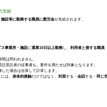
の支給
・施設等に勤務する職員に慰労金
が支給されます。
ビス事業所・施設
に
通算10日以上勤務
し、
利用者と接する職員
時間は問われません。
務委託受託者の従事者も、要件を満たせば対象となります。
務した場合は合算して計算します。
」
には、
身体的接触
だけではなく、
対面
する・
会話
する・
同じ