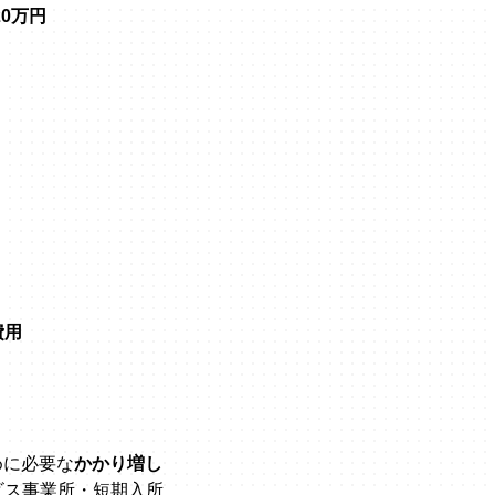
20万円
。
費用
めに必要な
かかり増し
ビス事業所・短期入所