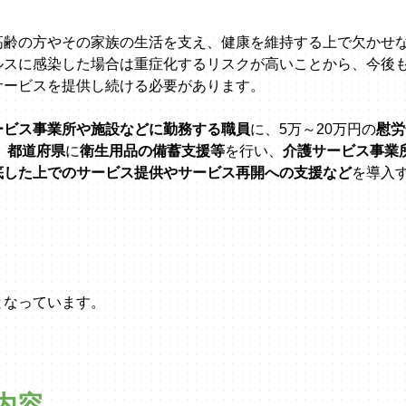
高齢の方やその家族の生活を支え、健康を維持する上で欠かせ
ルスに感染した場合は重症化するリスクが高いことから、今後
サービスを提供し続ける必要があります。
ービス事業所や施設などに勤務する職員
に、5万～20万円の
慰労
、
都道府県
に
衛生用品の備蓄支援等
を行い、
介護サービス事業
底した上でのサービス提供やサービス再開への支援など
を導入
となっています。
内容