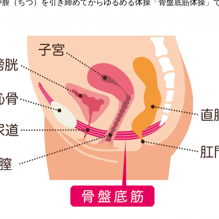
や膣（ちつ）を引き締めてからゆるめる体操「骨盤底筋体操」