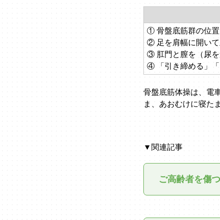
① 骨盤底筋群の位
② 足を肩幅に開い
③ 肛門と膣を（尿
④ 「引き締める」
骨盤底筋体操は、電
ま、あおむけに寝た
▼関連記事
ご高齢者を傷