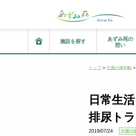
あずみ苑の
施設を探す
想い
トップ
>
介護の便利帖
>
日常生活
排尿トラ
2019/07/24
介護の