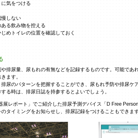
うに気をつける
我慢しない
のある飲み物を控える
かじめトイレの位置を確認しておく
る
刻や排尿量、尿もれの有無などを記録するものです。可能であ
おきます。
、排尿のパターンを把握することができ、尿もれ予防や排尿ケ
診する時は、排尿日誌を持参するとよいでしょう。
器展レポート」でご紹介した排尿予測デバイス「D Free Perso
レのタイミングをお知らせし、排尿記録をつけることもできま