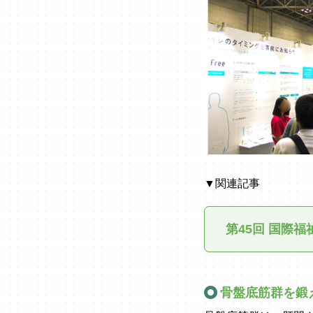
▼関連記事
第45回 国際
骨盤底筋群を鍛