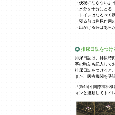
・便秘にならないよ
・水分を十分にとる
・トイレはなるべく
・寝る前は利尿作用
・出かける時はあら
排尿日誌をつけ
排尿日誌は、排尿時
事の時刻も記入して
排尿日誌をつけると
また、医療機関を受
「第45回 国際福祉機
ォンと連動してトイ