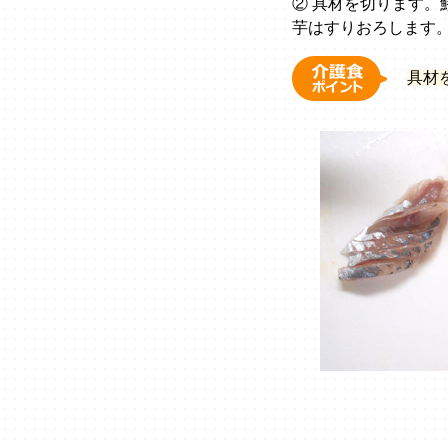
② 具材を切ります
芋はすりおろします
具材