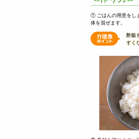
① ごはんの用意を
体を混ぜます。
酢飯
すく