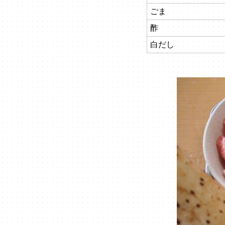
ごま
酢
白だし