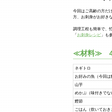
今回はご高齢の方だ
方、お刺身がお好き
調理工程も簡単で、
「
お刺身レシピ
」も
≪材料≫ 
ネギトロ
お好みの魚（今回は
山芋
めかぶ（味付きでな
鰹節
ごはん（炊いておき