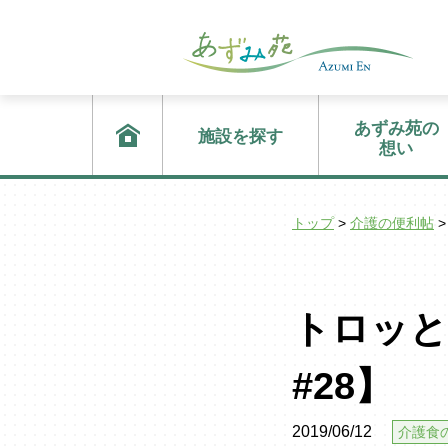
あずみ苑の
施設を探す
想い
トップ
>
介護の便利帖
>
トロッと
#28】
2019/06/12
介護食