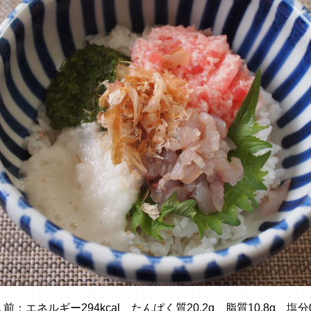
前：エネルギー294kcal たんぱく質20.2g 脂質10.8g 塩分0