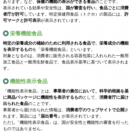
あります」など、
保健の機能の表示ができる食品
のことです。
表示されている効果や安全性は、
国が審査を行い、食品ごとに消費
者庁が許可
しています。特定保健用食品（トクホ）の製品には、
許
可マークと許可表示
が表示されています。
栄養機能食品
特定の栄養成分の補給のために利用される食品で、栄養成分の機能
を表示するもの
を「栄養機能食品」といいます。
対象となるのは、消費者に販売される容器包装に入れられた一般用
加工食品と一般用生鮮食品で、食品表示基準に基づいて表示されま
す。
機能性表示食品
「機能性表示食品」とは、
事業者の責任において、科学的根拠を基
に商品パッケージに機能性を表示するもの
として、
消費者庁に届け
出られた食品
のことです。
事業者から届け出られた情報は、
消費者庁のウェブサイトで公開
さ
れます。製品には
「届出番号」
が表示されています。
ただし「機能性表示食品」は、国が安全性と機能性の審査を行った
ものではありません。