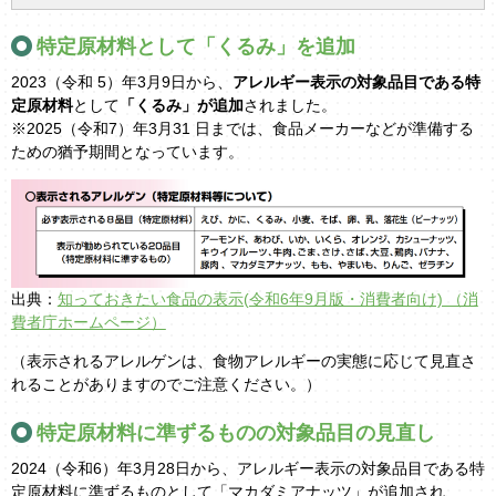
特定原材料として「くるみ」を追加
2023（令和 5）年3月9日から、
アレルギー表示の対象品目である特
定原材料
として
「くるみ」が追加
されました。
※2025（令和7）年3月31 日までは、食品メーカーなどが準備する
ための猶予期間となっています。
出典：
知っておきたい食品の表示(令和6年9月版・消費者向け) （消
費者庁ホームページ）
（表示されるアレルゲンは、食物アレルギーの実態に応じて見直さ
れることがありますのでご注意ください。）
特定原材料に準ずるものの対象品目の見直し
2024（令和6）年3月28日から、アレルギー表示の対象品目である特
定原材料に準ずるものとして「マカダミアナッツ」が追加され、