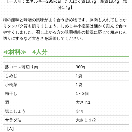
【一人前：エネルギー295kcal たんぱく質19.7g 脂質19.4g 塩
分1.4g】
梅の酸味と味噌の風味がよく合う炒め物です。豚肉も入れてしっか
りタンパク質も摂りましょう。しめじや小松菜は細かく刻んで食べ
やすくしました。召し上がる方の咀嚼機能の状況に応じて粗みじん
切りにするなど大きさを調整してください。
≪材料≫ 4人分
豚ロース薄切り肉
360g
しめじ
1袋
小松菜
1袋
梅干し
1～2個
酒
大さじ1
塩こしょう
少々
サラダ油
大さじ１/2
【A】