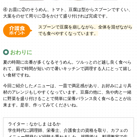
④ お皿に②のそうめん、トマト、豆腐は型からスプーンですくい、
大葉をのせて周りに③をかけて盛り付ければ完成です。
スプーンで豆腐を崩しながら、全体を混ぜながら
でも食べやすくなっています。
おわりに
夏の時期に出番が多くなるそうめん。ツルっとのど越し良く食べら
れて、茹で時間が短いので暑いキッチンで調理する人にとって嬉し
い食材ですね。
今回ご紹介したメニューは、一皿で満足感があり、お好みにより具
材のアレンジもしやすくなっています。豆腐の他に、魚や肉と一緒
に野菜を盛り付けることで簡単に栄養バランス良く食べることが出
来ます。是非、作ってみてくださいね。
ライター：なかしま はるか
学生時代に調理師、栄養士、介護食士の資格を取り、カフェの
メニュー開発など経験を重ねました。就職後は、料理教室で生