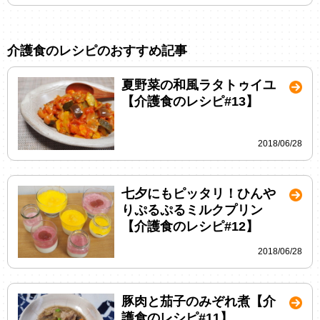
介護食のレシピのおすすめ記事
夏野菜の和風ラタトゥイユ
【介護食のレシピ#13】
2018/06/28
七夕にもピッタリ！ひんや
りぷるぷるミルクプリン
【介護食のレシピ#12】
2018/06/28
豚肉と茄子のみぞれ煮【介
護食のレシピ#11】