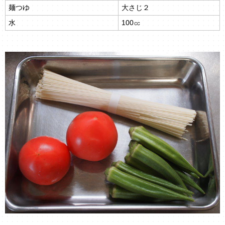
麺つゆ
大さじ２
水
100㏄