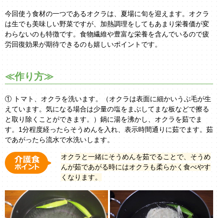
今回使う食材の一つであるオクラは、夏場に旬を迎えます。オクラ
は生でも美味しい野菜ですが、加熱調理をしてもあまり栄養価が変
わらないのも特徴です。食物繊維や豊富な栄養を含んでいるので疲
労回復効果が期待できるのも嬉しいポイントです。
≪作り方≫
① トマト、オクラを洗います。（オクラは表面に細かいうぶ毛が生
えています。気になる場合は少量の塩をまぶしてまな板などで擦る
と取り除くことができます。）鍋に湯を沸かし、オクラを茹でま
す。1分程度経ったらそうめんを入れ、表示時間通りに茹でます。茹
であがったら流水で水洗いします。
オクラと一緒にそうめんを茹でることで、そうめ
んが茹であがる時にはオクラも柔らかく食べやす
くなります。