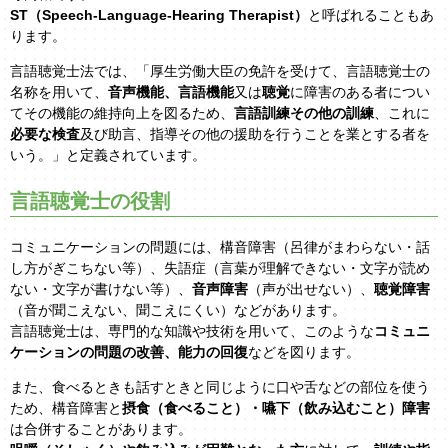
ST（Speech-Language-Hearing Therapist）
と呼ばれることもあ
ります。
言語聴覚士法では、「厚生労働大臣の免許を受けて、言語聴覚士の
名称を用いて、
音声機能、言語機能
又は
聴覚
に障害のある者につい
てその機能の維持向上を図るため、
言語訓練その他の訓練
、これに
必要な検査
及び助言、指導その他の援助を行うことを業とする者を
いう。」と定義されています。
言語聴覚士の役割
コミュニケーションの問題には、構音障害（呂律がまわらない・話
し方がぎこちない等）、失語症（言葉が理解できない・文字が読め
ない・文字が書けない等）、
音声障害
（声が出せない）、
聴覚障害
（音が聞こえない、聞こえにくい）などがあります。
言語聴覚士は、専門的な知識や技術を用いて、このような
コミュニ
ケーションの問題の改善、能力の回復
などを図ります。
また、食べるときも話すときと同じように口や舌などの部位を使う
ため、構音障害と
摂食（食べること）・嚥下（飲み込むこと）障害
は合併することがあります。