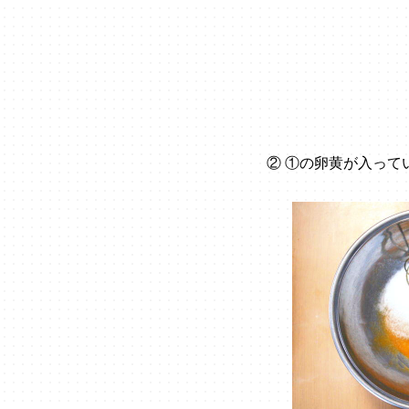
② ①の卵黄が入って