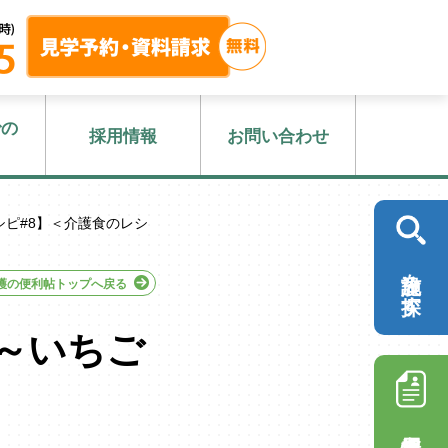
での
採用情報
お問い合わせ
シピ#8】＜介護食のレシ
施設を探す
護の便利帖トップへ戻る
～いちご
】
採用情報を