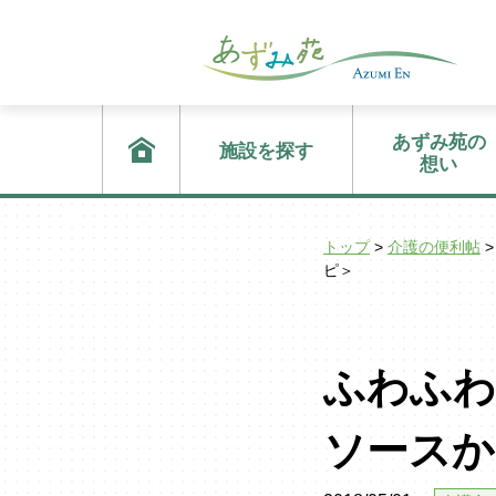
あずみ苑の
施設を探す
想い
トップ
>
介護の便利帖
>
ピ＞
ふわふわ
ソースか