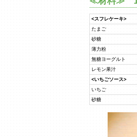
≪材料≫ 1
<スフレケーキ>
たまご
砂糖
薄力粉
無糖ヨーグルト
レモン果汁
<いちごソース>
いちご
砂糖