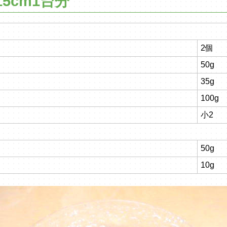
5cm1台分
2個
50g
35g
100g
小2
50g
10g