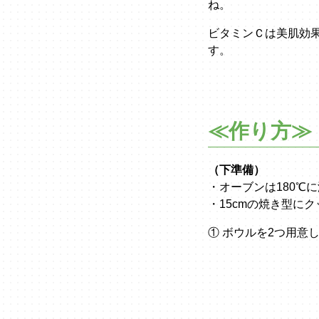
ね。
ビタミンＣは美肌効
す。
≪作り方≫
（下準備）
・オーブンは180℃
・15cmの焼き型に
① ボウルを2つ用意