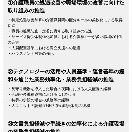
①介護職員の処遇改善や職場環境の改善に向けた
取り組みの推進
・特定処遇改善加算の介護職員間の配分ルールの柔軟化による取得
促進
・職員の離職防止・定着に資する取り組みの推進
・サービス提供体制強化加算における介護福祉士が多い職場の評価
の充実
・人員配置基準における両立支援への配慮
・ハラスメント対策の強化
②テクノロジーの活用や人員基準・運営基準の緩
和を通じた業務効率化・業務負担軽減の推進
・見守り機器を導入した場合の夜間における人員配置の緩和
・会議や多職種連携におけるICTの活用
・特養の併設の場合の兼務等の緩和
・３ユニットの認知症GHの夜勤職員体制の緩和
③文書負担軽減や手続きの効率化による介護現場
の業務負担軽減の推進