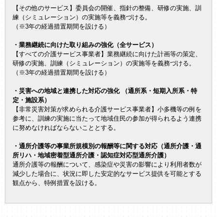
【その他のサービス】委員会の開催、指針の整備、研修の実施、訓
練（シミュレーション）の実施等を義務づける。
（※3年の経過措置期間を設ける）
・業務継続に向けた取り組みの強化（全サービス）
【すべての介護サービス事業者】業務継続に向けた計画等の策定、
研修の実施、訓練（シミュレーション）の実施等を義務づける。
（※3年の経過措置期間を設ける）
・災害への地域と連携した対応の強化 （通所系・短期入所系・特
定・施設系）
【非常災害対策が求められる介護サービス事業者】小多機等の例を
参考に、訓練の実施に当たって地域住民の参加が得られるよう連携
に努めなければならないこととする。
・通所介護等の事業所規模別の報酬等に関する対応（通所介護・通
所リハ・地域密着型通所介護・認知症対応型通所介護）
通所介護等の報酬について、感染症や災害の影響により利用者数が
減少した場合に、状況に即した安定的なサービス提供を可能とする
観点から、特例措置を設ける。