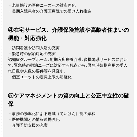
・老健施設の医療ニーズへの対応強化
・長期入院患者の介護医療院での受け入れ推進
④在宅サービス、介護保険施設や高齢者住まいの
機能・対応強化
・訪問看護や訪問入浴の充実
・緊急時の宿泊対応の充実
認知症グループホーム､短期入所療養介護､多機能系サービスにおい
て､緊急時の宿泊ニーズに対応する観点から､緊急時短期利用の受入
れ日数や人数の要件等を見直す。
・個室ユニットの定員上限の明確化
⑤ケアマネジメントの質の向上と公正中立性の確
保
・事務の効率化による逓減（ていげん）制の緩和
・医療機関との情報連携強化
・介護予防支援の充実