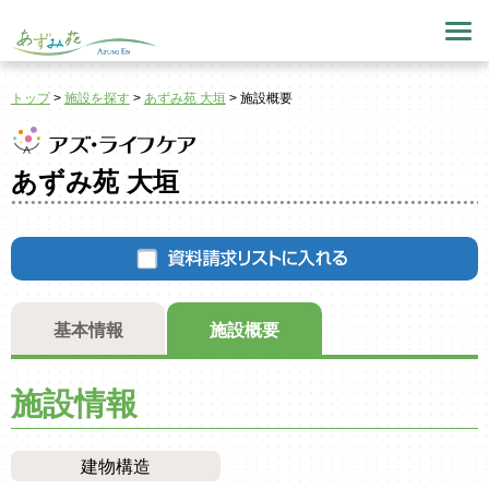
トップ
>
施設を探す
>
あずみ苑 大垣
>
施設概要
あずみ苑 大垣
基本情報
施設概要
施設情報
建物構造