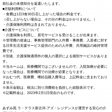
前払金の未償却分を返還いたします。
■月額利用料について
・食費は1日3食30日召し上がった場合の料金です。
（召し上がらない場合は、その分の料金はかかりません。）
・介護保険利用料は含まれておりません。
■介護サービスについて
・介護保険を利用し、居宅サービスを受けることが出来ます。
※管理費の使途は、事務管理部門の人件費・事務費、入居者に対す
る日常生活支援サービス提供のための人件費、共用施設の維持管理
費です。
※別途、介護保険適用外の個人の選択による個別サービスがありま
す。
※当ホームは、医療機関ではございませんので、入院加療が必要に
なった場合は、医療機関での治療が必要となります。
※おむつ代、医療費、嗜好品購入費等は、上記料金に含まれており
ません。
※表示金額は、税法に則り消費税を負担した総額表示です。
※記載料金は、2023年2月1日現在のものです。
あずみ苑 ラ・テラス新古河-アズ・レジデンスが運営する安心の介