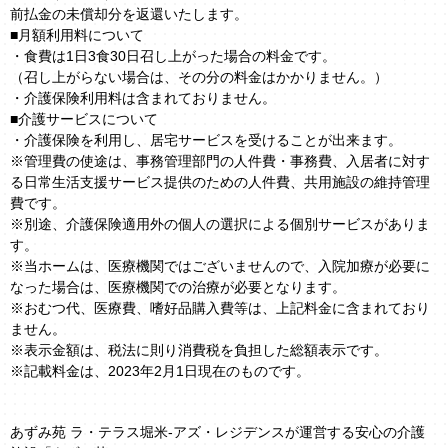
前払金の未償却分を返還いたします。
■月額利用料について
・食費は1日3食30日召し上がった場合の料金です。
（召し上がらない場合は、その分の料金はかかりません。）
・介護保険利用料は含まれておりません。
■介護サービスについて
・介護保険を利用し、居宅サービスを受けることが出来ます。
※管理費の使途は、事務管理部門の人件費・事務費、入居者に対す
る日常生活支援サービス提供のための人件費、共用施設の維持管理
費です。
※別途、介護保険適用外の個人の選択による個別サービスがありま
す。
※当ホームは、医療機関ではございませんので、入院加療が必要に
なった場合は、医療機関での治療が必要となります。
※おむつ代、医療費、嗜好品購入費等は、上記料金に含まれており
ません。
※表示金額は、税法に則り消費税を負担した総額表示です。
※記載料金は、2023年2月1日現在のものです。
あずみ苑 ラ・テラス堀米-アズ・レジデンスが運営する安心の介護