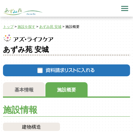
トップ
>
施設を探す
>
あずみ苑 安城
>
施設概要
あずみ苑 安城
基本情報
施設概要
施設情報
建物構造